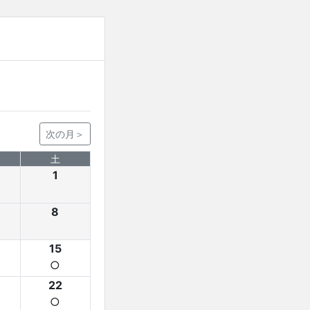
次の月＞
土
1
8
15
○
22
○