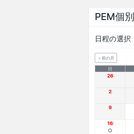
PEM個
日程の選択
＜前の月
日
26
2
9
16
○